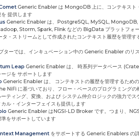
Comet
Generic Enabler は MongoDB 上に、コン
段を 提供します
us
Generic Enabler は、PostgreSQL, MySQL, Mo
adoop, Storm, Spark, Flink などの BigData
データ・ストリームとして作成されたコンテキスト履歴を管理す
ターでは、インキュベーション中の Generic Enabler のリ
tum Leap
Generic Enabler は、 時系列データベース (Crate
レージを サポートします
o
Generic Enabler は、 コンテキストの履歴を管理す
che NiFi に基づいており、フロー・ベースのプログラミン
ルーティング、変換、および システム仲介ロジックの強力でス
ィカル・インターフェイスも提供します
pio
Generic Enabler はNGSI-LD Broker です。つまり
標準をサポートしています
ontext Management
をサポートする Generic Enablers 