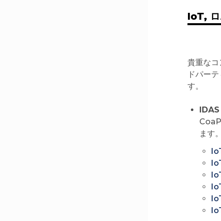
IoT
貴重なコ
ドパーテ
す。
IDAS
Coa
ます
Io
Io
Io
Io
Io
Io