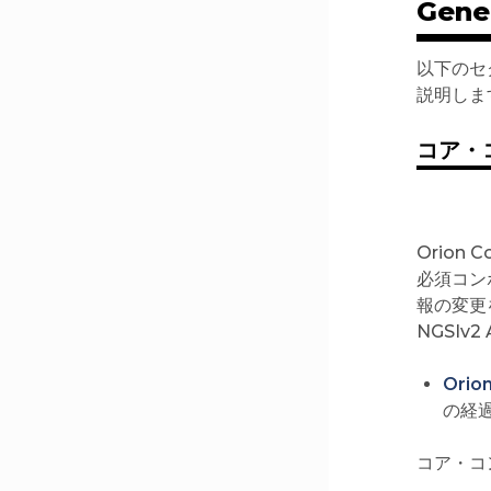
Gener
以下のセク
説明しま
コア・
Orion C
必須コン
報の変更
NGSIv
Orio
の経
コア・コン