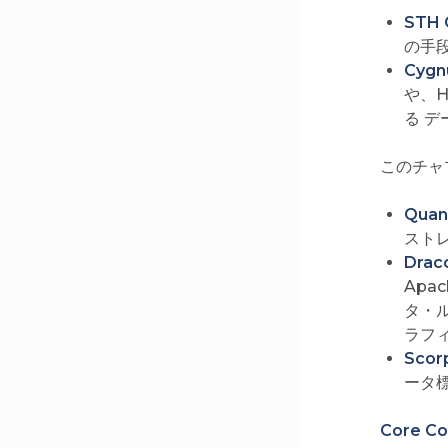
STH 
の手
Cygn
や、H
る 
このチャプ
Quan
スト
Drac
Apa
タ・
ラフ
Scor
ータ
Core C