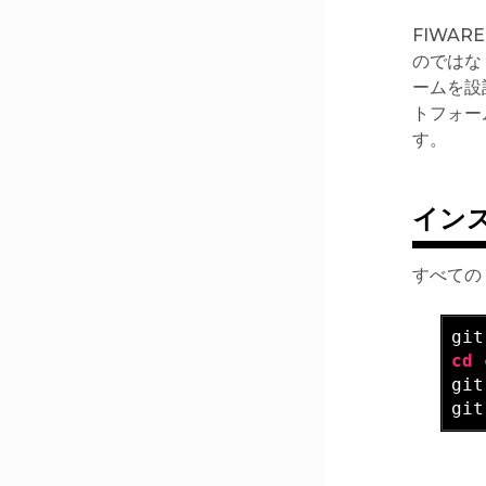
FIWA
のではな
ームを設計
トフォー
す。
イン
すべての 
git
cd
 
git
git