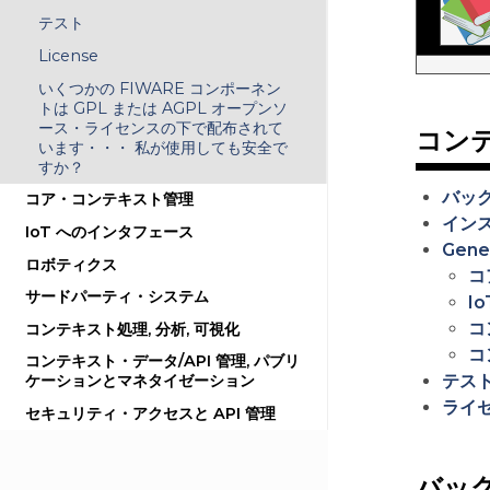
テスト
License
いくつかの FIWARE コンポーネン
トは GPL または AGPL オープンソ
ース・ライセンスの下で配布されて
コン
います・・・ 私が使用しても安全で
すか？
バッ
コア・コンテキスト管理
イン
IoT へのインタフェース
Gene
ロボティクス
コ
サードパーティ・システム
I
コ
コンテキスト処理, 分析, 可視化
コ
コンテキスト・データ/API 管理, パブリ
テス
ケーションとマネタイゼーション
ライ
セキュリティ・アクセスと API 管理
バッ