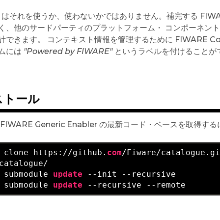
RE はそれを使うか、使わないかではありません。補完する FIW
く、他のサードパーティのプラットフォーム・ コンポーネン
できます。 コンテキスト情報を管理するために FIWARE Cont
ムには
"Powered by FIWARE"
というラベルを付けることが
ストール
FIWARE Generic Enabler の最新コード・ベースを取得するに
 clone http
s:
//github.
com
catalogue/

 submodule 
update
 --init --recursive

 submodule 
update
 --recursive --remote